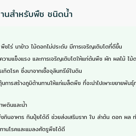
านสำหรับพืช ชนิดน้ำ
พืชไร่ นาข้าว ไม้ดอกไม่ประดับ มีการเจริญเติบโตที่ดีขึ้น
งความแข็งแรง และการเจริญเติบโตให้แก่ต้นพืช ผัก ผลไม้ ไม้
เกิดโรค ซึ่งมาจากเชื้อจุลินทรีย์ในดิน
นการสร้างภูมิต้านทานให้แก่เมล็ดพืช ที่จะนำไปเพาะขยายพันธุ์ท
าพดินและน้ำ
้พืชกินอาหาร กินปุ๋ยได้ดี ช่วยส่งเสริมราก ใบ ลำต้น ดอก ผล 
ทานโรคและแมลงศัตรูพืชได้ดี