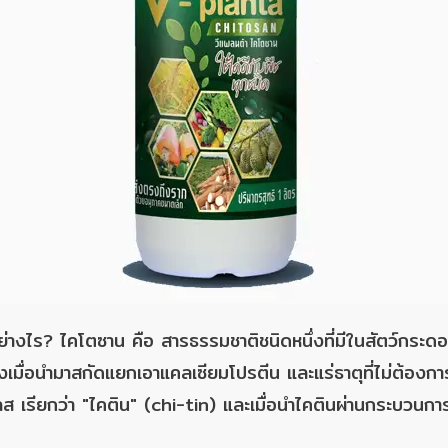
่างไร? ไคโตซาน คือ สารธรรมชาติชนิดหนึ่งที่มีในสัตว์กระดอ
ึ่งเมื่อนำมาสกัดแยกเอาแคลเซียมโปรตีน และแร่ธาตุที่ไม่ต้องก
 เรียกว่า "ไคติน" (chi-tin) และเมื่อนำไคตินผ่านกระบวนการทา