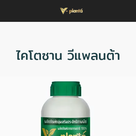
ไคโตซาน วีแพลนต้า