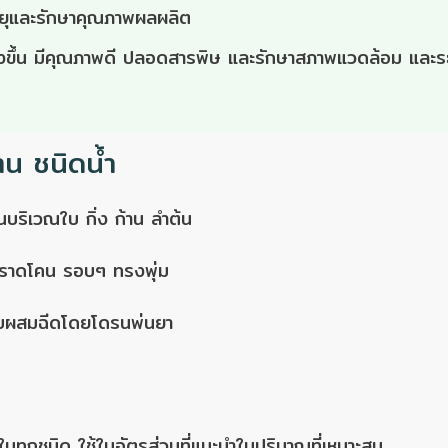
ายุและรักษาคุณภาพผลผลิต
ูงขึ้น มีคุณภาพดี ปลอดสารพิษ และรักษาสภาพแวดล้อม และร
าน ชนิดน้ำ
นบริเวณใบ กิ่ง ก้าน ลำต้น
ับราดโคน รอบๆ ทรงพุ่ม
ำหรับผสมฉีดโดยโดรนพ่นยา
บทุกชนิด ใช้ในอัตรส่วนที่แนะนำในปริมาณที่เหมาะสม