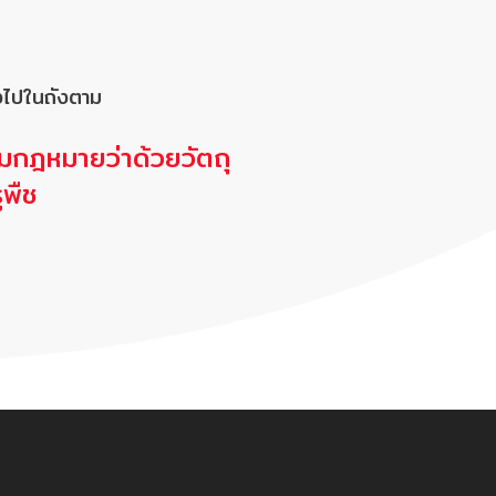
งไปในถังตาม
ามกฎหมายว่าด้วยวัตถุ
พืช