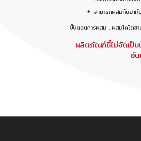
สามารถผสมกับยากันเช
ขั้นตอนการผสม : ผสมไคโตซา
ผลิตภัณฑ์นี้ไม่จัดเ
อั