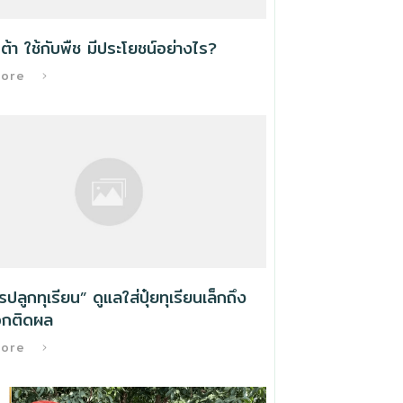
ต้า ใช้กับพืช มีประโยชน์อย่างไร?
More
ารปลูกทุเรียน” ดูแลใส่ปุ๋ยทุเรียนเล็กถึง
กติดผล
More