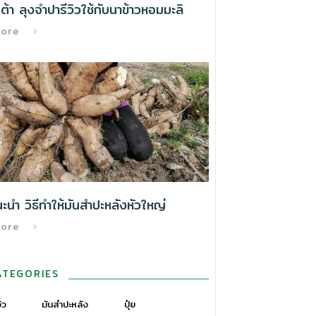
้า ลุงจำปารีวิวใช้กับนาข้าวหอมมะลิ
More
นำ วิธีทําให้มันสำปะหลังหัวใหญ่
More
ATEGORIES
วิว
มันสำปะหลัง
ปุ๋ย