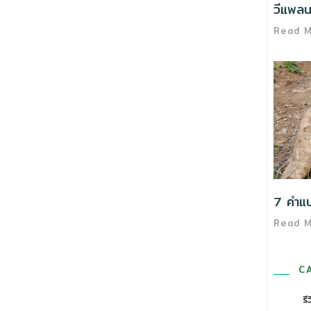
วีแพลนต
Read 
7 คำแนะ
Read 
C
รี