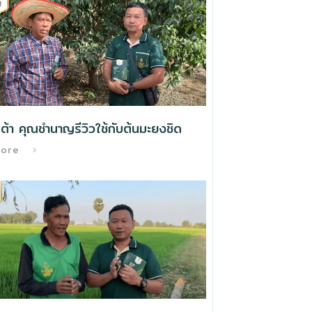
ต้า คุณชำนาญรีวิวใช้กับต้นมะยงชิด
More