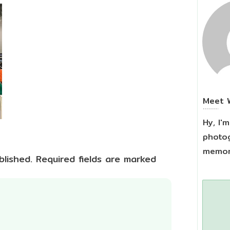
Meet
Hy, I'
photog
memori
blished.
Required fields are marked