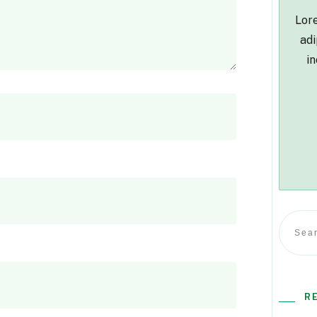
Lore
adi
in
R