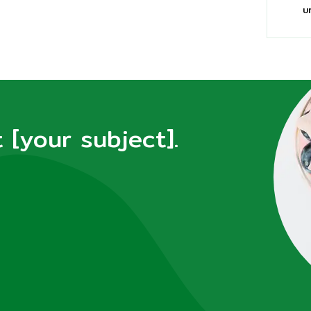
บ
[your subject].