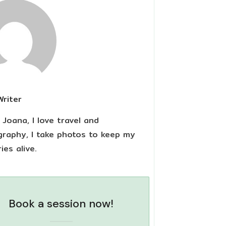
Writer
m Joana, I love travel and
raphy, I take photos to keep my
es alive.
Book a session now!