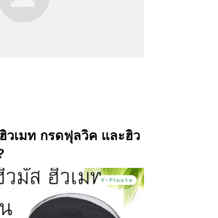
 ฮิวเมท กรดฟุลวิค และฮิว
?
V-Planta