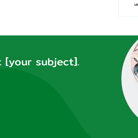
บ
[your subject].