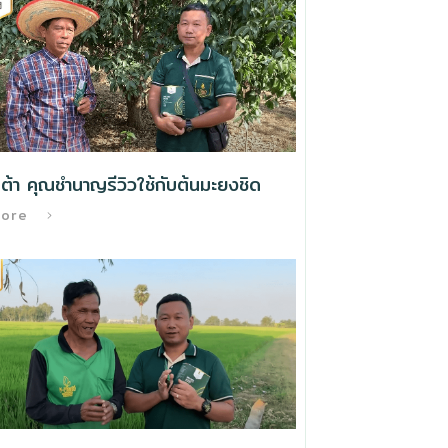
ต้า คุณชำนาญรีวิวใช้กับต้นมะยงชิด
More