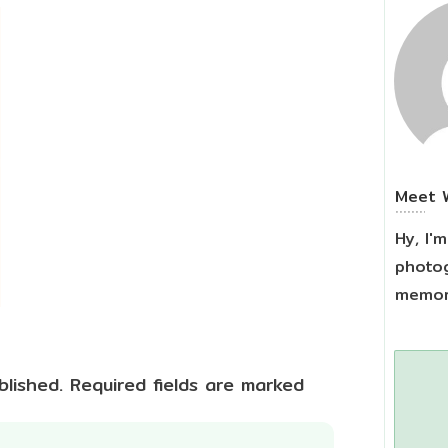
Meet
Hy, I'
photog
memori
blished.
Required fields are marked