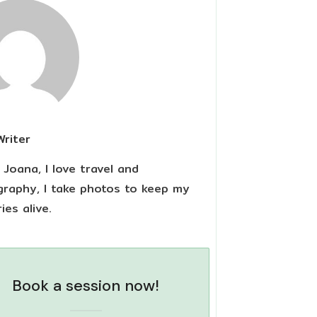
Writer
m Joana, I love travel and
raphy, I take photos to keep my
es alive.
Book a session now!