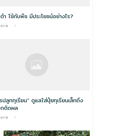
ต้า ใช้กับพืช มีประโยชน์อย่างไร?
More
ารปลูกทุเรียน” ดูแลใส่ปุ๋ยทุเรียนเล็กถึง
กติดผล
More