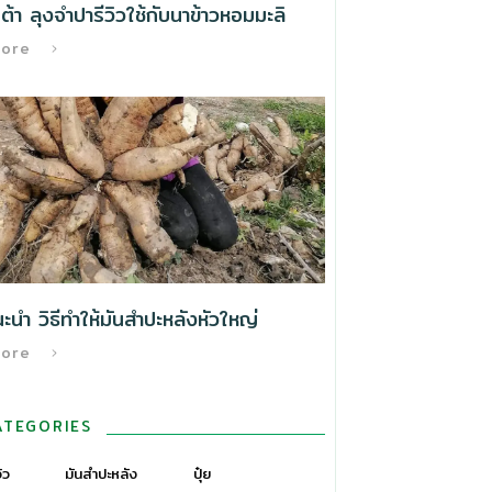
้า ลุงจำปารีวิวใช้กับนาข้าวหอมมะลิ
More
นำ วิธีทําให้มันสำปะหลังหัวใหญ่
More
ATEGORIES
วิว
มันสำปะหลัง
ปุ๋ย