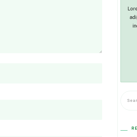
Lore
adi
in
R