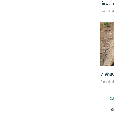
วีแพลนต
Read 
7 คำแนะ
Read 
C
รี