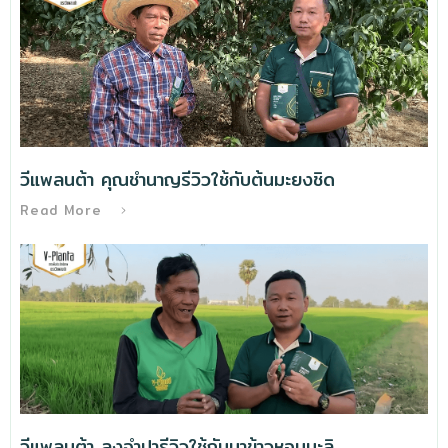
วีแพลนต้า คุณชำนาญรีวิวใช้กับต้นมะยงชิด
Read More
วีแพลนต้า ลุงจำปารีวิวใช้กับนาข้าวหอมมะลิ