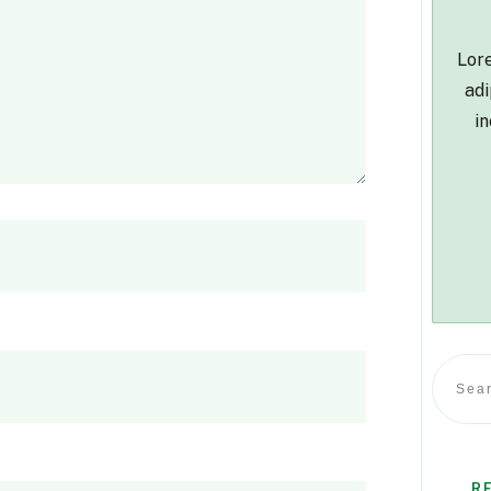
Lore
adi
in
R