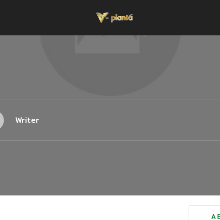
Writer
A