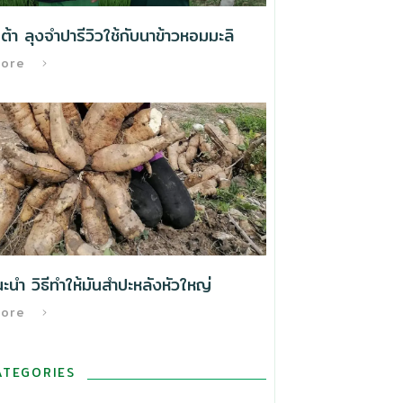
้า ลุงจำปารีวิวใช้กับนาข้าวหอมมะลิ
More
นำ วิธีทําให้มันสำปะหลังหัวใหญ่
More
ATEGORIES