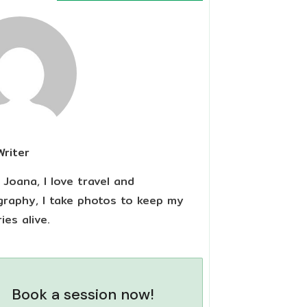
Writer
m Joana, I love travel and
raphy, I take photos to keep my
es alive.
Book a session now!