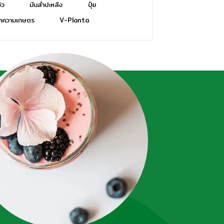
วิว
มันสำปะหลัง
ปุ๋ย
ทความเกษตร
V-Planta