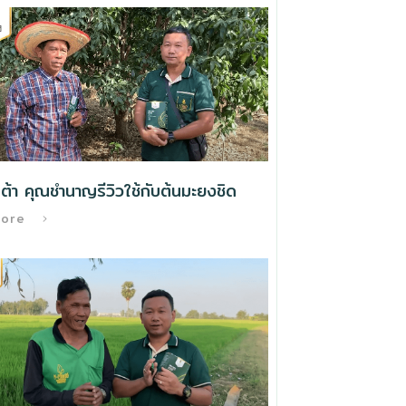
ต้า คุณชำนาญรีวิวใช้กับต้นมะยงชิด
More