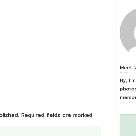
Meet
Hy, I'
photog
memori
blished.
Required fields are marked