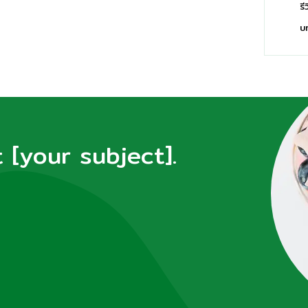
รี
บ
[your subject].