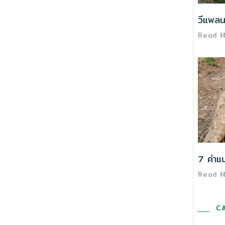
วีแพลนต
Read 
7 คำแนะ
Read 
C