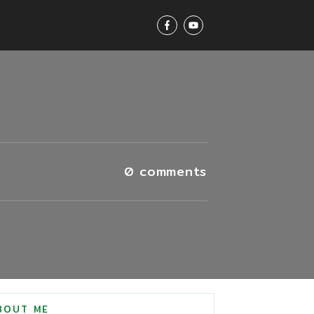
0
comments
BOUT ME