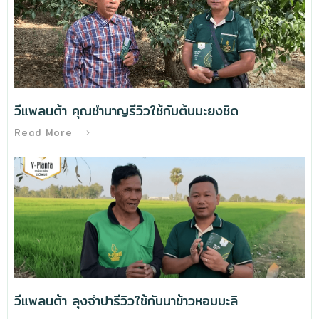
วีแพลนต้า คุณชำนาญรีวิวใช้กับต้นมะยงชิด
Read More
วีแพลนต้า ลุงจำปารีวิวใช้กับนาข้าวหอมมะลิ