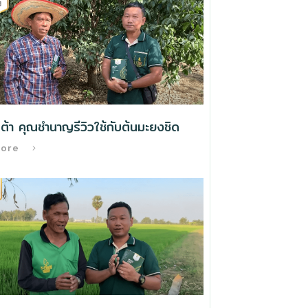
ต้า คุณชำนาญรีวิวใช้กับต้นมะยงชิด
More