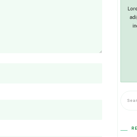
Lore
adi
in
R