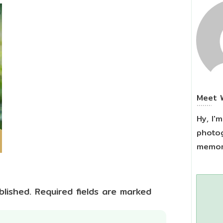
Meet
Hy, I'
photog
memori
blished.
Required fields are marked