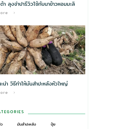
้า ลุงจำปารีวิวใช้กับนาข้าวหอมมะลิ
More
นำ วิธีทําให้มันสำปะหลังหัวใหญ่
More
ATEGORIES
วิว
มันสำปะหลัง
ปุ๋ย