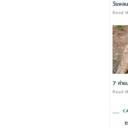
วีแพลนต
Read 
7 คำแนะ
Read 
C
รี