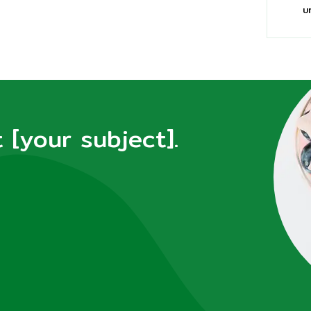
บ
[your subject].