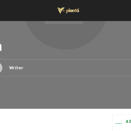
า
Writer
A