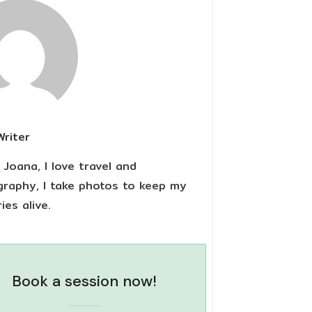
Writer
m Joana, I love travel and
raphy, I take photos to keep my
es alive.
Book a session now!