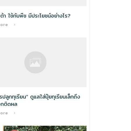
ต้า ใช้กับพืช มีประโยชน์อย่างไร?
More
ารปลูกทุเรียน” ดูแลใส่ปุ๋ยทุเรียนเล็กถึง
กติดผล
More