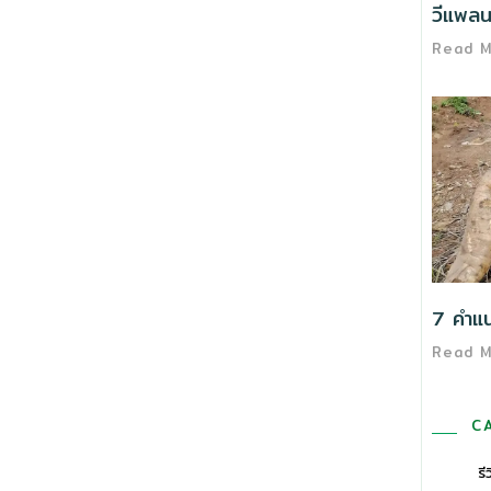
วีแพลนต
Read 
7 คำแนะ
Read 
C
รี