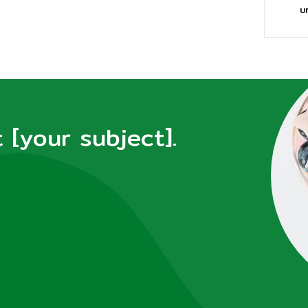
บ
[your subject].