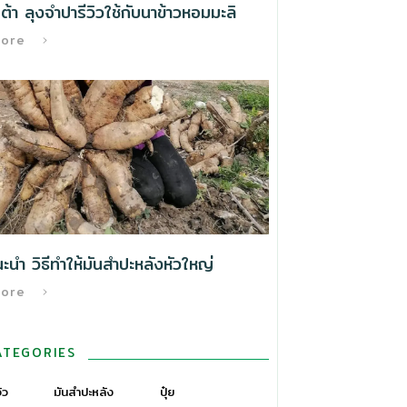
้า ลุงจำปารีวิวใช้กับนาข้าวหอมมะลิ
More
นำ วิธีทําให้มันสำปะหลังหัวใหญ่
More
ATEGORIES
วิว
มันสำปะหลัง
ปุ๋ย