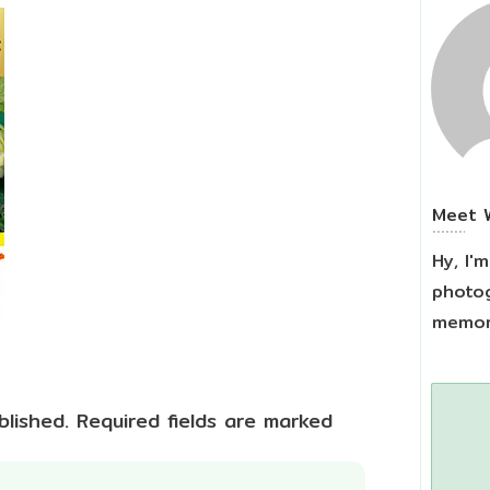
Meet
Hy, I'
photog
memori
blished.
Required fields are marked