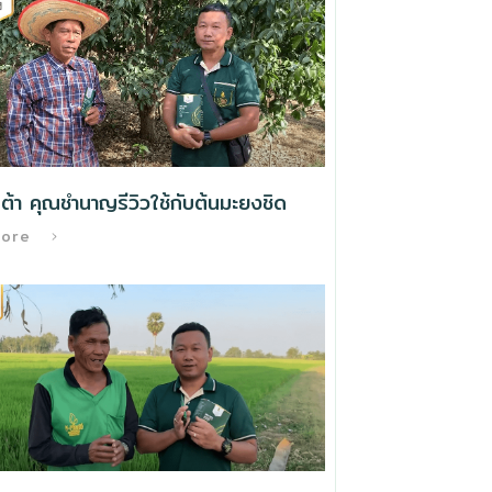
ต้า คุณชำนาญรีวิวใช้กับต้นมะยงชิด
More