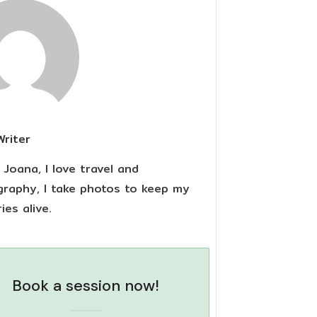
Writer
m Joana, I love travel and
raphy, I take photos to keep my
es alive.
Book a session now!