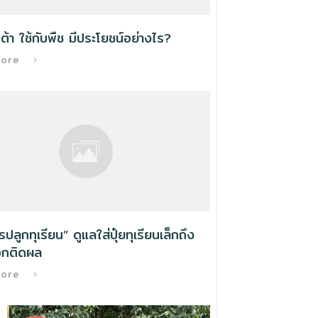
ต้า ใช้กับพืช มีประโยชน์อย่างไร?
More
ารปลูกทุเรียน” ดูแลใส่ปุ๋ยทุเรียนเล็กถึง
กติดผล
More