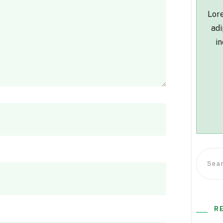
Lore
adi
in
R