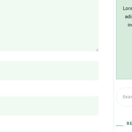
Lore
adi
in
R