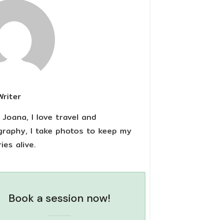
Writer
m Joana, I love travel and
raphy, I take photos to keep my
es alive.
Book a session now!