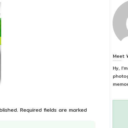
Meet
Hy, I'
photog
memori
blished.
Required fields are marked