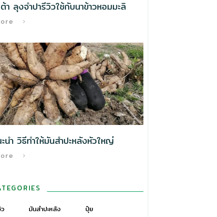
้า ลุงจำปารีวิวใช้กับนาข้าวหอมมะลิ
More
นำ วิธีทําให้มันสำปะหลังหัวใหญ่
More
ATEGORIES
วิว
มันสำปะหลัง
ปุ๋ย