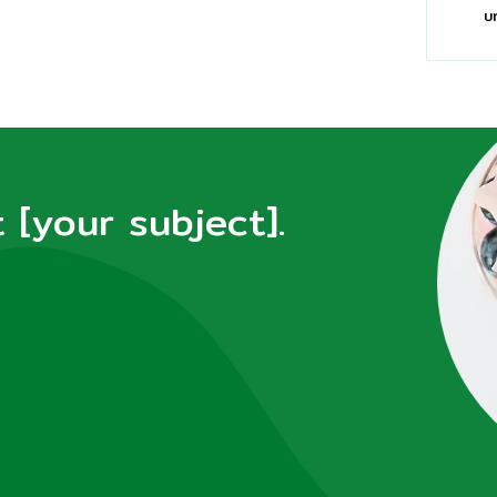
บ
[your subject].