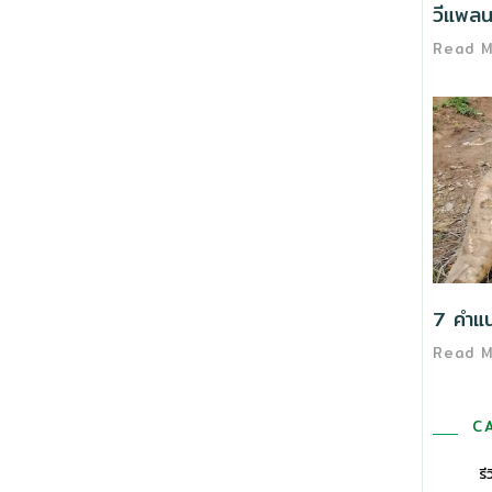
วีแพลนต
Read 
7 คำแนะ
Read 
C
รี