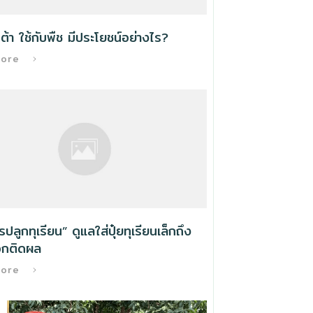
ต้า ใช้กับพืช มีประโยชน์อย่างไร?
More
ารปลูกทุเรียน” ดูแลใส่ปุ๋ยทุเรียนเล็กถึง
กติดผล
More