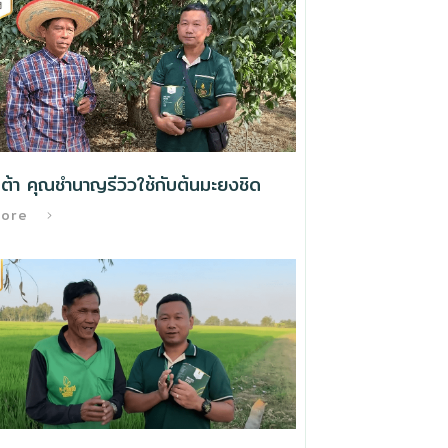
ต้า คุณชำนาญรีวิวใช้กับต้นมะยงชิด
More